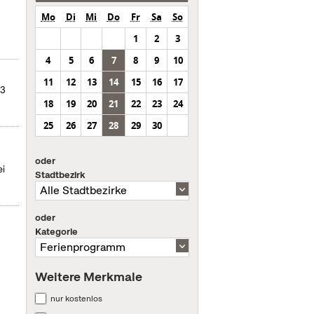
Mo
Di
Mi
Do
Fr
Sa
So
1
2
3
4
5
6
7
8
9
10
11
12
13
14
15
16
17
23
18
19
20
21
22
23
24
25
26
27
28
29
30
oder
ei
Stadtbezirk
oder
Kategorie
Weitere Merkmale
nur kostenlos