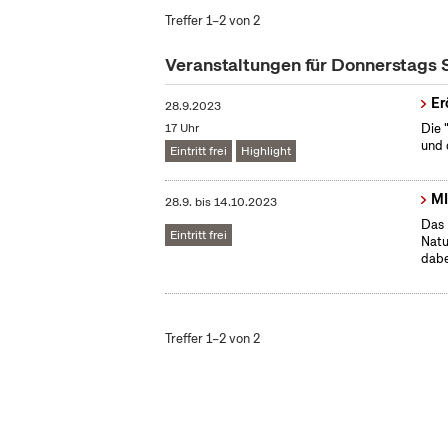
Treffer 1–2 von 2
Veranstaltungen für Donnerstags
Er
28.9.2023
17 Uhr
Die 
und 
Eintritt frei
Highlight
MI
28.9.
bis
14.10.2023
Das 
Eintritt frei
Natu
dabe
Treffer 1–2 von 2