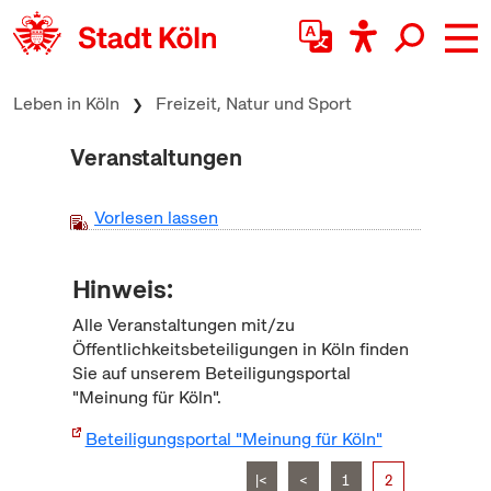
zum Inhalt springen
Leben in Köln
Freizeit, Natur und Sport
Veranstaltungen
Vorlesen lassen
Hinweis:
Alle Veranstaltungen mit/zu
Öffentlichkeitsbeteiligungen in Köln finden
Sie auf unserem Beteiligungsportal
"Meinung für Köln".
Beteiligungsportal "Meinung für Köln"
|<
<
1
2