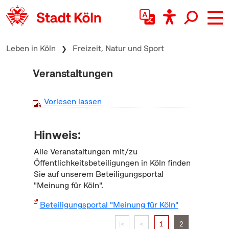
zum Inhalt springen
Leben in Köln
Freizeit, Natur und Sport
Veranstaltungen
Vorlesen lassen
Hinweis:
Alle Veranstaltungen mit/zu
Öffentlichkeitsbeteiligungen in Köln finden
Sie auf unserem Beteiligungsportal
"Meinung für Köln".
Beteiligungsportal "Meinung für Köln"
|<
<
1
2