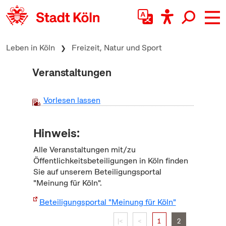
zum Inhalt springen
Leben in Köln
Freizeit, Natur und Sport
Veranstaltungen
Vorlesen lassen
Hinweis:
Alle Veranstaltungen mit/zu
Öffentlichkeitsbeteiligungen in Köln finden
Sie auf unserem Beteiligungsportal
"Meinung für Köln".
Beteiligungsportal "Meinung für Köln"
|<
<
1
2