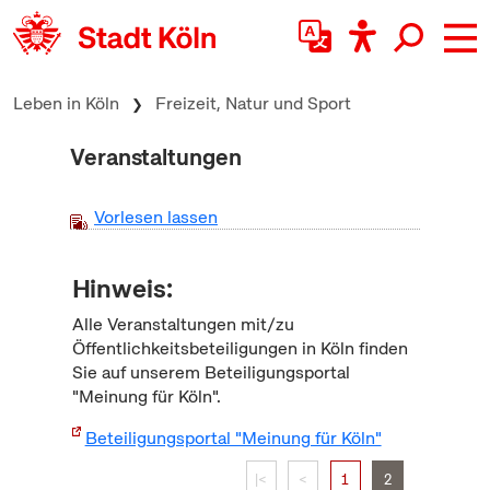
zum Inhalt springen
Leben in Köln
Freizeit, Natur und Sport
Veranstaltungen
Vorlesen lassen
Hinweis:
Alle Veranstaltungen mit/zu
Öffentlichkeitsbeteiligungen in Köln finden
Sie auf unserem Beteiligungsportal
"Meinung für Köln".
Beteiligungsportal "Meinung für Köln"
|<
<
1
2