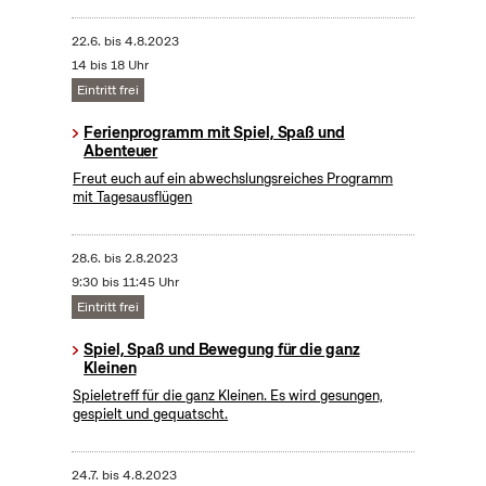
22.6.
bis
4.8.2023
14 bis 18 Uhr
Eintritt frei
Ferienprogramm mit Spiel, Spaß und
Abenteuer
Freut euch auf ein abwechslungsreiches Programm
mit Tagesausflügen
28.6.
bis
2.8.2023
9:30 bis 11:45 Uhr
Eintritt frei
Spiel, Spaß und Bewegung für die ganz
Kleinen
Spieletreff für die ganz Kleinen. Es wird gesungen,
gespielt und gequatscht.
24.7.
bis
4.8.2023