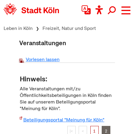
zum Inhalt springen
Leben in Köln
Freizeit, Natur und Sport
Veranstaltungen
Vorlesen lassen
Hinweis:
Alle Veranstaltungen mit/zu
Öffentlichkeitsbeteiligungen in Köln finden
Sie auf unserem Beteiligungsportal
"Meinung für Köln".
Beteiligungsportal "Meinung für Köln"
|<
<
1
2