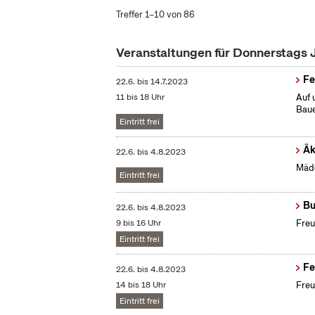
Treffer 1–10 von 86
Veranstaltungen für Donnerstags 
Fe
22.6.
bis
14.7.2023
11 bis 18 Uhr
Auf 
Baue
Eintritt frei
Äk
22.6.
bis
4.8.2023
Mädc
Eintritt frei
Bu
22.6.
bis
4.8.2023
9 bis 16 Uhr
Freu
Eintritt frei
Fe
22.6.
bis
4.8.2023
14 bis 18 Uhr
Freu
Eintritt frei