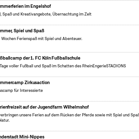
mmerferien im Engelshof
l, Spaß und Kreativangebote, Übernachtung im Zelt
mmer, Spiel und Spaß
 Wochen Ferienspaß mit Spiel und Abenteuer.
ßballcamp der 1. FC Köln Fußballschule
 Tage voller Fußball und Spaß im Schatten des RheinEngerieSTADIONS
mmercamp Zirkusaction
uscamp für Interessierte
rienfreizeit auf der Jugendfarm Wilhelmshof
verbringen unsere Ferien auf dem Rücken der Pferde sowie mit Spiel und Spaß
Natur.
nderstadt Mini-Nippes