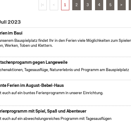
|<
<
1
2
3
4
5
>
Juli 2023
rien im Baui
unserem Bauspielplatz findet Ihr in den Ferien viele Möglichkeiten zum Spielen
n, Werken, Toben und Klettern.
tschenprogamm gegen Langeweile
henaktionen, Tagesausflüge, Naturerlebnis und Programm am Bauspielplatz
nte Ferien im August-Bebel-Haus
t euch auf ein buntes Ferienprogramm in unserer Einrichtung.
rienprogramm mit Spiel, Spaß und Abenteuer
t euch auf ein abwechslungsreiches Programm mit Tagesausflügen