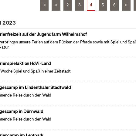
|<
<
2
3
4
5
6
>
li 2023
rienfreizeit auf der Jugendfarm Wilhelmshof
verbringen unsere Ferien auf dem Rücken der Pferde sowie mit Spiel und Spaß
Natur.
rienspielaktion HöVi-Land
 Woche Spiel und Spaß in einer Zeltstadt
gescamp im Lindenthaler Stadtwald
nende Reise durch den Wald
gescamp in Dünnwald
nende Reise durch den Wald
riencamp im Lentpark