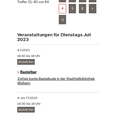
Treffer 31–40 von 84
4
5
6
>
>|
Veranstaltungen für Dienstags Juli
2023
4.7.2023
16:30 bis 18 Uhr
Eintritt frei
Bastelbar
Zottels bunte Bastelbude in der Stadtteilbibliothek
Mülheim
4.
bis
7.7.2023
14:30 bis 19 Uhr
Eintritt frei