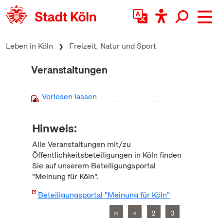
zum Inhalt springen
Leben in Köln
Freizeit, Natur und Sport
Veranstaltungen
Vorlesen lassen
Hinweis:
Alle Veranstaltungen mit/zu
Öffentlichkeitsbeteiligungen in Köln finden
Sie auf unserem Beteiligungsportal
"Meinung für Köln".
Beteiligungsportal "Meinung für Köln"
|<
<
2
3