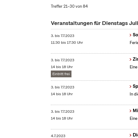
Treffer 21–30 von 84
Veranstaltungen für Dienstags Jul
So
3.
bis
7.7.2023
11:30 bis 17:30 Uhr
Feri
Zi
3.
bis
7.7.2023
14 bis 18 Uhr
Eine
Eintritt frei
Sp
3.
bis
7.7.2023
14 bis 18 Uhr
In d
Mi
3.
bis
7.7.2023
14 bis 18 Uhr
Eine
Di
4.7.2023