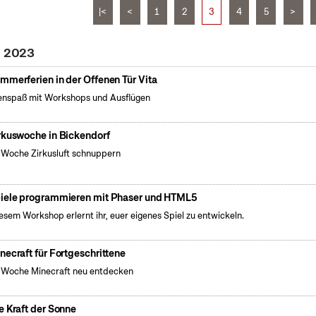
|<
<
1
2
3
4
5
>
i 2023
mmerferien in der Offenen Tür Vita
enspaß mit Workshops und Ausflügen
rkuswoche in Bickendorf
 Woche Zirkusluft schnuppern
iele programmieren mit Phaser und HTML5
iesem Workshop erlernt ihr, euer eigenes Spiel zu entwickeln.
necraft für Fortgeschrittene
 Woche Minecraft neu entdecken
e Kraft der Sonne