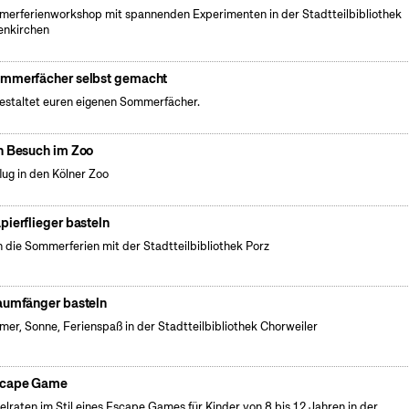
erferienworkshop mit spannenden Experimenten in der Stadtteilbibliothek
enkirchen
mmerfächer selbst gemacht
gestaltet euren eigenen Sommerfächer.
n Besuch im Zoo
lug in den Kölner Zoo
pierflieger basteln
n die Sommerferien mit der Stadtteilbibliothek Porz
aumfänger basteln
er, Sonne, Ferienspaß in der Stadtteilbibliothek Chorweiler
cape Game
elraten im Stil eines Escape Games für Kinder von 8 bis 12 Jahren in der