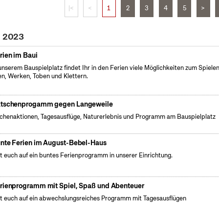
|<
<
1
2
3
4
5
>
i 2023
rien im Baui
unserem Bauspielplatz findet Ihr in den Ferien viele Möglichkeiten zum Spielen
n, Werken, Toben und Klettern.
tschenprogamm gegen Langeweile
henaktionen, Tagesausflüge, Naturerlebnis und Programm am Bauspielplatz
nte Ferien im August-Bebel-Haus
t euch auf ein buntes Ferienprogramm in unserer Einrichtung.
rienprogramm mit Spiel, Spaß und Abenteuer
t euch auf ein abwechslungsreiches Programm mit Tagesausflügen