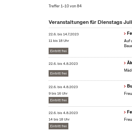
Treffer 1–10 von 84
Veranstaltungen für Dienstags Jul
Fe
22.6.
bis
14.7.2023
11 bis 18 Uhr
Auf 
Baue
Eintritt frei
Äk
22.6.
bis
4.8.2023
Mädc
Eintritt frei
Bu
22.6.
bis
4.8.2023
9 bis 16 Uhr
Freu
Eintritt frei
Fe
22.6.
bis
4.8.2023
14 bis 18 Uhr
Freu
Eintritt frei