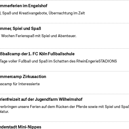
mmerferien im Engelshof
l, Spaß und Kreativangebote, Übernachtung im Zelt
mmer, Spiel und Spaß
 Wochen Ferienspaß mit Spiel und Abenteuer.
ßballcamp der 1. FC Köln Fußballschule
 Tage voller Fußball und Spaß im Schatten des RheinEngerieSTADIONS
mmercamp Zirkusaction
uscamp für Interessierte
rienfreizeit auf der Jugendfarm Wilhelmshof
verbringen unsere Ferien auf dem Rücken der Pferde sowie mit Spiel und Spaß
Natur.
nderstadt Mini-Nippes