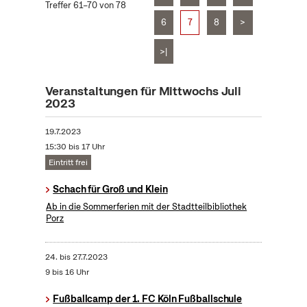
Treffer 61–70 von 78
6
7
8
>
>|
Veranstaltungen für Mittwochs Juli
2023
19.7.2023
15:30 bis 17 Uhr
Eintritt frei
Schach für Groß und Klein
Ab in die Sommerferien mit der Stadtteilbibliothek
Porz
24.
bis
27.7.2023
9 bis 16 Uhr
Fußballcamp der 1. FC Köln Fußballschule