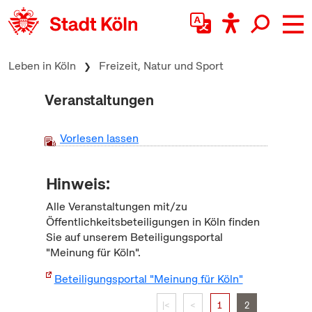
zum Inhalt springen
Leben in Köln
Freizeit, Natur und Sport
Veranstaltungen
Vorlesen lassen
Hinweis:
Alle Veranstaltungen mit/zu
Öffentlichkeitsbeteiligungen in Köln finden
Sie auf unserem Beteiligungsportal
"Meinung für Köln".
Beteiligungsportal "Meinung für Köln"
|<
<
1
2