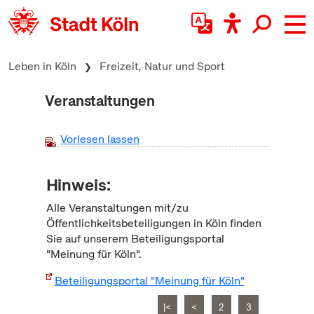
zum Inhalt springen
Leben in Köln
Freizeit, Natur und Sport
Veranstaltungen
Vorlesen lassen
Hinweis:
Alle Veranstaltungen mit/zu
Öffentlichkeitsbeteiligungen in Köln finden
Sie auf unserem Beteiligungsportal
"Meinung für Köln".
Beteiligungsportal "Meinung für Köln"
|<
<
2
3