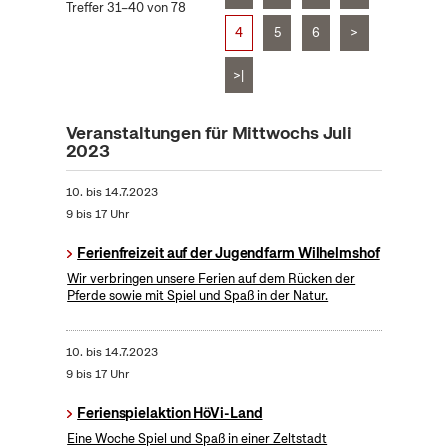
Treffer 31–40 von 78
4
5
6
>
>|
Veranstaltungen für Mittwochs Juli
2023
10.
bis
14.7.2023
9 bis 17 Uhr
Ferienfreizeit auf der Jugendfarm Wilhelmshof
Wir verbringen unsere Ferien auf dem Rücken der
Pferde sowie mit Spiel und Spaß in der Natur.
10.
bis
14.7.2023
9 bis 17 Uhr
Ferienspielaktion HöVi-Land
Eine Woche Spiel und Spaß in einer Zeltstadt