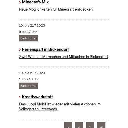
Minecraft-Mix
Neue Möglichkeiten für Minecraft entdecken
10.
bis
21.7.2023
9 bis 17 Uhr
Eintritt frei
Ferienspaß in Bickendorf
Zwei Wochen Mitmachen und Mitlachen in Bickendorf
10.
bis
21.7.2023
13 bis 18 Uhr
Eintritt frei
Kreativwerkstatt
Das Juppi Mobil ist wieder mit vielen Aktionen im
Volksgarten unterwegs.
|<
<
3
4