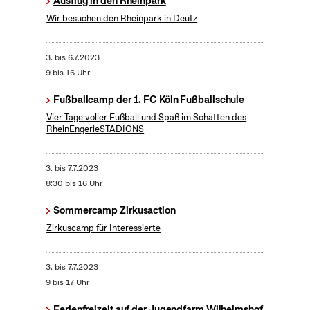
Ausflug in den Rheinpark
Wir besuchen den Rheinpark in Deutz
3.
bis
6.7.2023
9 bis 16 Uhr
Fußballcamp der 1. FC Köln Fußballschule
Vier Tage voller Fußball und Spaß im Schatten des
RheinEngerieSTADIONS
3.
bis
7.7.2023
8:30 bis 16 Uhr
Sommercamp Zirkusaction
Zirkuscamp für Interessierte
3.
bis
7.7.2023
9 bis 17 Uhr
Ferienfreizeit auf der Jugendfarm Wilhelmshof