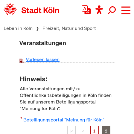
zum Inhalt springen
Leben in Köln
Freizeit, Natur und Sport
Veranstaltungen
Vorlesen lassen
Hinweis:
Alle Veranstaltungen mit/zu
Öffentlichkeitsbeteiligungen in Köln finden
Sie auf unserem Beteiligungsportal
"Meinung für Köln".
Beteiligungsportal "Meinung für Köln"
|<
<
1
2