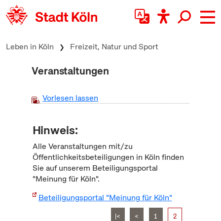
zum Inhalt springen
Leben in Köln
Freizeit, Natur und Sport
Veranstaltungen
Vorlesen lassen
Hinweis:
Alle Veranstaltungen mit/zu
Öffentlichkeitsbeteiligungen in Köln finden
Sie auf unserem Beteiligungsportal
"Meinung für Köln".
Beteiligungsportal "Meinung für Köln"
|<
<
1
2