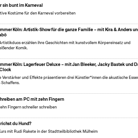
r sin bunt im Karneval
tive Kostüme für den Karneval vorbereiten
mmer Köln: Artistik-Show für die ganze Familie – mit Kira & Anders u
abö
Artistikduos erzählen ihre Geschichten mit kunstvollem Körpereinsatz und
eißender Komik.
mmer Köln: Lagerfeuer Deluxe – mit Jan Bleeker, Jacky Bastek und 
Clock
 Verstärker und Effekte präsentieren drei Künstler*innen die akustische Esse
s Schaffens.
hreiben am PC mit zehn Fingern
zehn Fingern schneller schreiben
richst du Hund?
Kurs mit Rudi Rakete in der Stadtteilbibliothek Mülheim