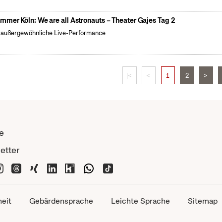
mmer Köln: We are all Astronauts – Theater Gajes Tag 2
 außergewöhnliche Live-Performance
|<
<
1
2
>
e
etter
heit
Gebärdensprache
Leichte Sprache
Sitemap