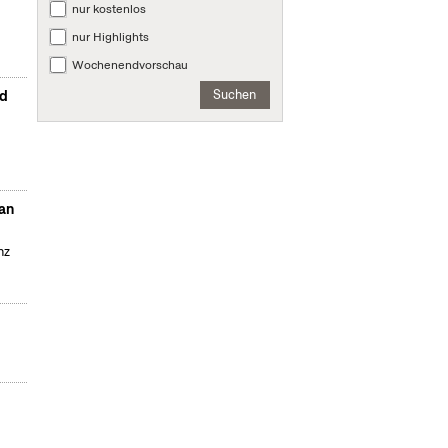
nur kostenlos
nur Highlights
Wochenendvorschau
Suchen
nd
Dan
nz