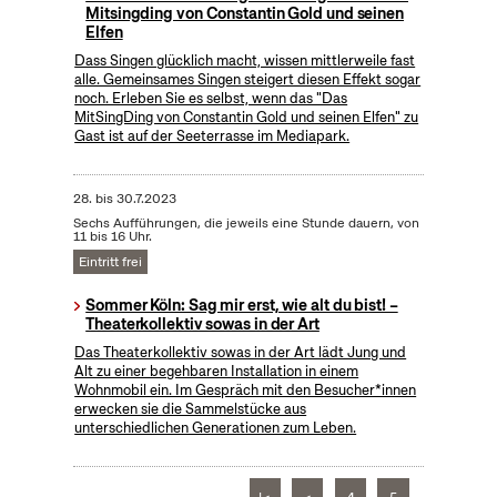
Mitsingding von Constantin Gold und seinen
Elfen
Dass Singen glücklich macht, wissen mittlerweile fast
alle. Gemeinsames Singen steigert diesen Effekt sogar
noch. Erleben Sie es selbst, wenn das "Das
MitSingDing von Constantin Gold und seinen Elfen" zu
Gast ist auf der Seeterrasse im Mediapark.
28.
bis
30.7.2023
Sechs Aufführungen, die jeweils eine Stunde dauern, von
11 bis 16 Uhr.
Eintritt frei
Sommer Köln: Sag mir erst, wie alt du bist! –
Theaterkollektiv sowas in der Art
Das Theaterkollektiv sowas in der Art lädt Jung und
Alt zu einer begehbaren Installation in einem
Wohnmobil ein. Im Gespräch mit den Besucher*innen
erwecken sie die Sammelstücke aus
unterschiedlichen Generationen zum Leben.