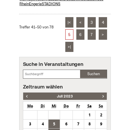
RheinEngerieSTADIONS
|<
<
3
4
Treffer 41–50 von 78
5
6
7
>
>|
Suche in Veranstaltungen
Suchen
Zeitraum wählen
Juli 2023
Mo
Di
Mi
Do
Fr
Sa
So
1
2
3
4
5
6
7
8
9