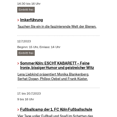
14:30 bis 16 Uhr
Eintritt frei
Imkerführung
Tauchen Sie ein in die faszinierende Welt der Bienen.
12.7.2023
Beginn: 15 Uhr, Einlass: 14 Uhr
Eintritt frei
Sommer Köln: ESCHT KABARETT – Feine
Ironie, bissiger Humor und geistreicher Witz
Lena Liebkind präsentiert Monika Blankenberg,
Serhat Dogan, Philipp Oebel und Frank Küster.
17.
bis
20.7.2023
9 bis 16 Uhr
Fußballcamp der 1. FC Köln Fußballschule
Vier Tage voller Fußball und Spaß im Schatten des