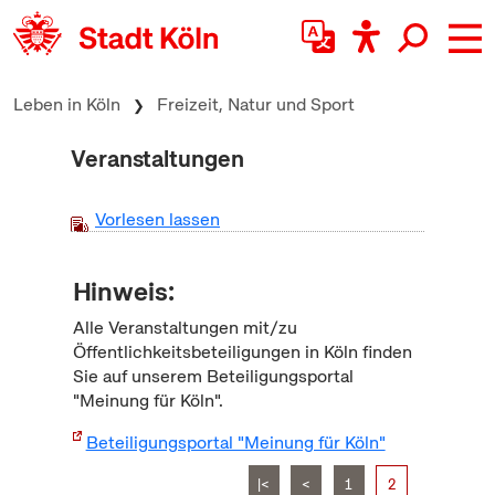
zum Inhalt springen
Leben in Köln
Freizeit, Natur und Sport
Veranstaltungen
Vorlesen lassen
Hinweis:
Alle Veranstaltungen mit/zu
Öffentlichkeitsbeteiligungen in Köln finden
Sie auf unserem Beteiligungsportal
"Meinung für Köln".
Beteiligungsportal "Meinung für Köln"
|<
<
1
2