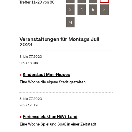
Treffer 11–20 von 86
3
4
5
>
>|
Veranstaltungen für Montags Juli
2023
3.
bis
7.7.2023
9 bis 16 Uhr
Kinderstadt Mini-Nippes
Eine Woche die eigene Stadt gestalten
3.
bis
7.7.2023
9 bis 17 Uhr
Ferienspielaktion HöVi-Land
Eine Woche Spiel und Spaß in einer Zeltstadt