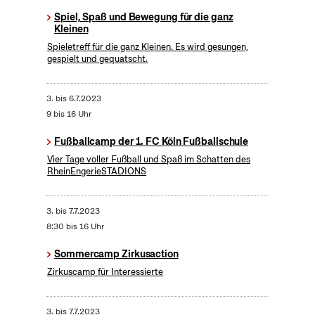
Spiel, Spaß und Bewegung für die ganz
Kleinen
Spieletreff für die ganz Kleinen. Es wird gesungen,
gespielt und gequatscht.
3.
bis
6.7.2023
9 bis 16 Uhr
Fußballcamp der 1. FC Köln Fußballschule
Vier Tage voller Fußball und Spaß im Schatten des
RheinEngerieSTADIONS
3.
bis
7.7.2023
8:30 bis 16 Uhr
Sommercamp Zirkusaction
Zirkuscamp für Interessierte
3.
bis
7.7.2023