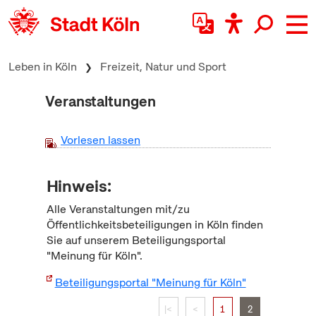
zum Inhalt springen
Leben in Köln
Freizeit, Natur und Sport
Veranstaltungen
Vorlesen lassen
Hinweis:
Alle Veranstaltungen mit/zu
Öffentlichkeitsbeteiligungen in Köln finden
Sie auf unserem Beteiligungsportal
"Meinung für Köln".
Beteiligungsportal "Meinung für Köln"
|<
<
1
2