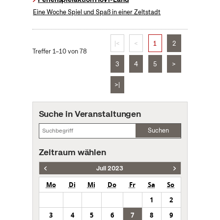
Eine Woche Spiel und Spaß in einer Zeltstadt
|<
<
1
2
Treffer 1–10 von 78
3
4
5
>
>|
Suche in Veranstaltungen
Suchen
Zeitraum wählen
Juli 2023
Mo
Di
Mi
Do
Fr
Sa
So
1
2
3
4
5
6
7
8
9