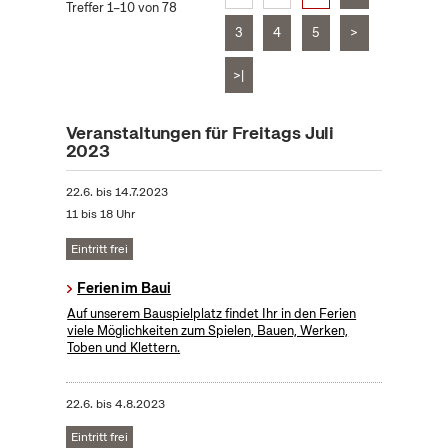
Treffer 1–10 von 78
3
4
5
>
>|
Veranstaltungen für Freitags Juli
2023
22.6.
bis
14.7.2023
11 bis 18 Uhr
Eintritt frei
Ferien im Baui
Auf unserem Bauspielplatz findet Ihr in den Ferien
viele Möglichkeiten zum Spielen, Bauen, Werken,
Toben und Klettern.
22.6.
bis
4.8.2023
Eintritt frei