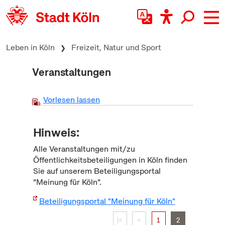
zum Inhalt springen
Leben in Köln
Freizeit, Natur und Sport
Veranstaltungen
Vorlesen lassen
Hinweis:
Alle Veranstaltungen mit/zu
Öffentlichkeitsbeteiligungen in Köln finden
Sie auf unserem Beteiligungsportal
"Meinung für Köln".
Beteiligungsportal "Meinung für Köln"
|<
<
1
2