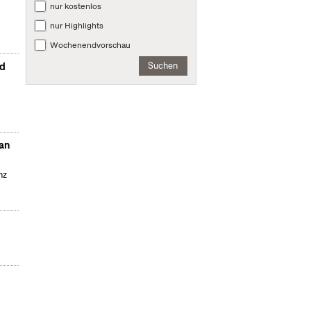
nur kostenlos
nur Highlights
Wochenendvorschau
Suchen
nd
Dan
nz