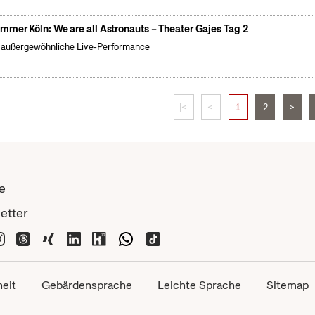
mmer Köln: We are all Astronauts – Theater Gajes Tag 2
 außergewöhnliche Live-Performance
|<
<
1
2
>
e
etter
heit
Gebärdensprache
Leichte Sprache
Sitemap