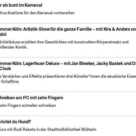
r sin bunt im Karneval
tive Kostüme für den Karneval vorbereiten
mmer Köln: Artistik-Show für die ganze Familie – mit Kira & Anders u
abö
Artistikduos erzählen ihre Geschichten mit kunstvollem Körpereinsatz und
eißender Komik.
mmer Köln: Lagerfeuer Deluxe – mit Jan Bleeker, Jacky Bastek und 
Clock
 Verstärker und Effekte präsentieren drei Künstler*innen die akustische Esse
s Schaffens.
hreiben am PC mit zehn Fingern
zehn Fingern schneller schreiben
richst du Hund?
Kurs mit Rudi Rakete in der Stadtteilbibliothek Mülheim