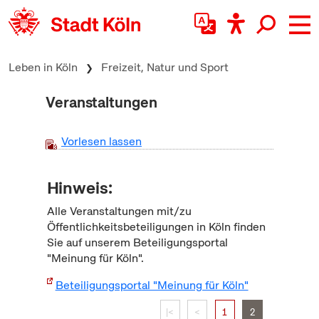
zum Inhalt springen
Leben in Köln
Freizeit, Natur und Sport
Veranstaltungen
Vorlesen lassen
Hinweis:
Alle Veranstaltungen mit/zu
Öffentlichkeitsbeteiligungen in Köln finden
Sie auf unserem Beteiligungsportal
"Meinung für Köln".
Beteiligungsportal "Meinung für Köln"
|<
<
1
2