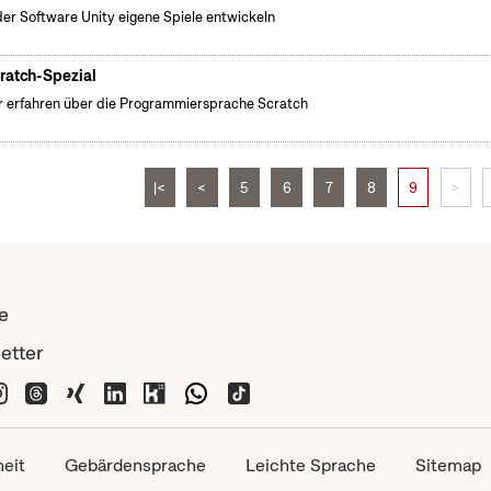
der Software Unity eigene Spiele entwickeln
ratch-Spezial
 erfahren über die Programmiersprache Scratch
|<
<
5
6
7
8
9
>
e
etter
heit
Gebärdensprache
Leichte Sprache
Sitemap