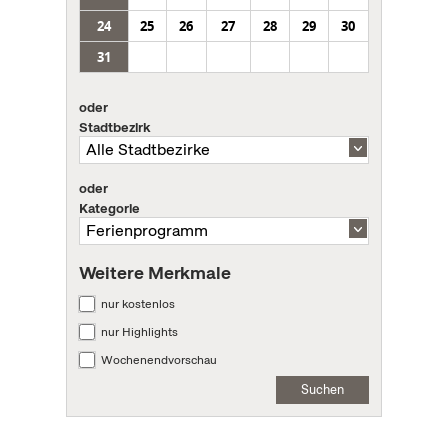
24
25
26
27
28
29
30
31
oder
Stadtbezirk
oder
Kategorie
Weitere Merkmale
nur kostenlos
nur Highlights
Wochenendvorschau
Suchen