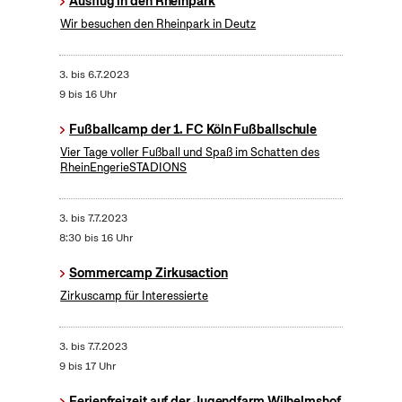
Ausflug in den Rheinpark
Wir besuchen den Rheinpark in Deutz
3.
bis
6.7.2023
9 bis 16 Uhr
Fußballcamp der 1. FC Köln Fußballschule
Vier Tage voller Fußball und Spaß im Schatten des
RheinEngerieSTADIONS
3.
bis
7.7.2023
8:30 bis 16 Uhr
Sommercamp Zirkusaction
Zirkuscamp für Interessierte
3.
bis
7.7.2023
9 bis 17 Uhr
Ferienfreizeit auf der Jugendfarm Wilhelmshof