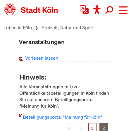
zum Inhalt springen
Leben in Köln
Freizeit, Natur und Sport
Veranstaltungen
Vorlesen lassen
Hinweis:
Alle Veranstaltungen mit/zu
Öffentlichkeitsbeteiligungen in Köln finden
Sie auf unserem Beteiligungsportal
"Meinung für Köln".
Beteiligungsportal "Meinung für Köln"
|<
<
1
2