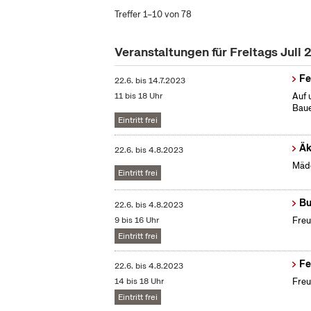
Treffer 1–10 von 78
Veranstaltungen für Freitags Juli
Fe
22.6.
bis
14.7.2023
11 bis 18 Uhr
Auf 
Baue
Eintritt frei
Äk
22.6.
bis
4.8.2023
Mädc
Eintritt frei
Bu
22.6.
bis
4.8.2023
9 bis 16 Uhr
Freu
Eintritt frei
Fe
22.6.
bis
4.8.2023
14 bis 18 Uhr
Freu
Eintritt frei