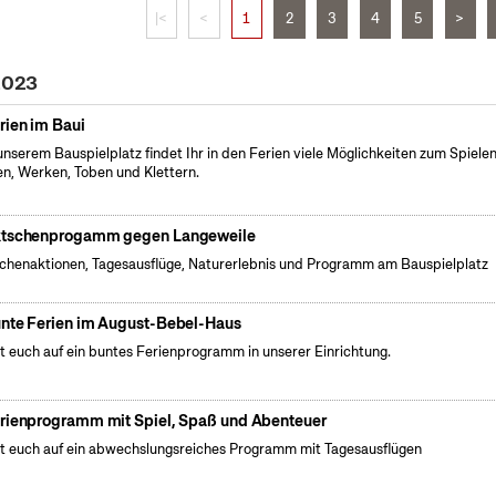
|<
<
1
2
3
4
5
>
 2023
rien im Baui
unserem Bauspielplatz findet Ihr in den Ferien viele Möglichkeiten zum Spielen
n, Werken, Toben und Klettern.
tschenprogamm gegen Langeweile
henaktionen, Tagesausflüge, Naturerlebnis und Programm am Bauspielplatz
nte Ferien im August-Bebel-Haus
t euch auf ein buntes Ferienprogramm in unserer Einrichtung.
rienprogramm mit Spiel, Spaß und Abenteuer
t euch auf ein abwechslungsreiches Programm mit Tagesausflügen