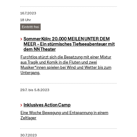
16.7.2023
18 Uhr
Eintritt frei
Sommer Köln: 20.000 MEILEN UNTER DEM
MEER – Ein stürmisches Tiefseeabenteuer mit
dem NN Theater
Furchtlos stürzt sich die Besatzung mit einer Mixtur
aus Tragik und Komik in die Fluten und zwei
Musiker*innen spielen bei Wind und Wetter bis zum
Untergang.
29.7.
bis
5.8.2023
Inklusives Action Camp
Eine Woche Bewegung und Entspannung in einem
Zeltlager
30.7.2023