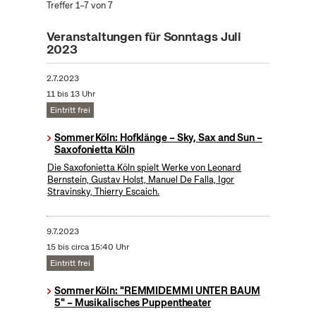
Treffer 1–7 von 7
Veranstaltungen für Sonntags Juli
2023
2.7.2023
11 bis 13 Uhr
Eintritt frei
Sommer Köln: Hofklänge – Sky, Sax and Sun –
Saxofonietta Köln
Die Saxofonietta Köln spielt Werke von Leonard
Bernstein, Gustav Holst, Manuel De Falla, Igor
Stravinsky, Thierry Escaich.
9.7.2023
15 bis circa 15:40 Uhr
Eintritt frei
Sommer Köln: "REMMIDEMMI UNTER BAUM
5" – Musikalisches Puppentheater