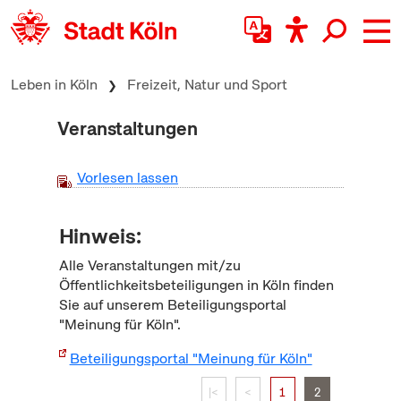
zum Inhalt springen
Leben in Köln
Freizeit, Natur und Sport
Veranstaltungen
Vorlesen lassen
Hinweis:
Alle Veranstaltungen mit/zu
Öffentlichkeitsbeteiligungen in Köln finden
Sie auf unserem Beteiligungsportal
"Meinung für Köln".
Beteiligungsportal "Meinung für Köln"
|<
<
1
2