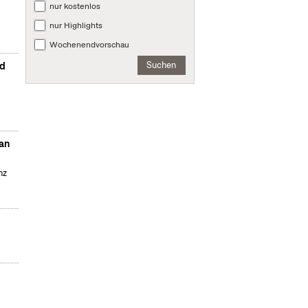
nur kostenlos
nur Highlights
Wochenendvorschau
Suchen
nd
Dan
nz