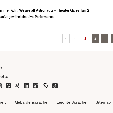
mmer Köln: We are all Astronauts – Theater Gajes Tag 2
 außergewöhnliche Live-Performance
|<
<
1
2
>
e
etter
heit
Gebärdensprache
Leichte Sprache
Sitemap