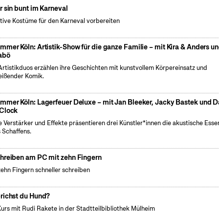
r sin bunt im Karneval
tive Kostüme für den Karneval vorbereiten
mmer Köln: Artistik-Show für die ganze Familie – mit Kira & Anders u
abö
Artistikduos erzählen ihre Geschichten mit kunstvollem Körpereinsatz und
eißender Komik.
mmer Köln: Lagerfeuer Deluxe – mit Jan Bleeker, Jacky Bastek und 
Clock
 Verstärker und Effekte präsentieren drei Künstler*innen die akustische Esse
s Schaffens.
hreiben am PC mit zehn Fingern
zehn Fingern schneller schreiben
richst du Hund?
Kurs mit Rudi Rakete in der Stadtteilbibliothek Mülheim