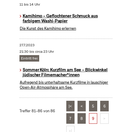
11 bis 14 Uhr
Kamihimo – Geflochtener Schmuck aus
farbigem Washi-Papier
Die Kunst des Kamihimo erlernen
27.7.2023
21:30 bis circa 23 Uhr
Eintritt frei
Sommer Köln: Kurzfilm am See – Blickwinkel
jüdischer Filmemacher*innen
Aufregend bis unterhaltsame Kurzfilme in lauschiger
Open-Air-Atmosphäre am See.
|<
<
5
6
Treffer 81–86 von 86
7
8
9
>
>|