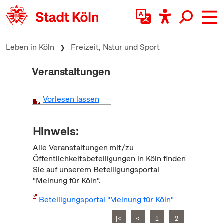
zum Inhalt springen
Leben in Köln
Freizeit, Natur und Sport
Veranstaltungen
Vorlesen lassen
Hinweis:
Alle Veranstaltungen mit/zu
Öffentlichkeitsbeteiligungen in Köln finden
Sie auf unserem Beteiligungsportal
"Meinung für Köln".
Beteiligungsportal "Meinung für Köln"
|<
<
1
2