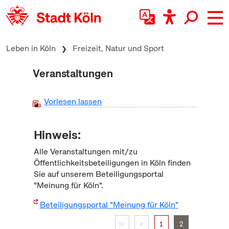
zum Inhalt springen
Leben in Köln
Freizeit, Natur und Sport
Veranstaltungen
Vorlesen lassen
Hinweis:
Alle Veranstaltungen mit/zu
Öffentlichkeitsbeteiligungen in Köln finden
Sie auf unserem Beteiligungsportal
"Meinung für Köln".
Beteiligungsportal "Meinung für Köln"
|<
<
1
2