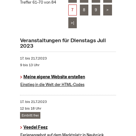
Treffer 61–70 von 84
7
8
9
>
>|
Veranstaltungen für Dienstags Juli
2023
17.
bis
21.7.2023
9 bis 13 Uhr
Meine eigene Website erstellen
Einstieg in die Welt der HTML-Codes
17.
bis
21.7.2023
12 bis 18 Uhr
Eintritt frei
Veedel Feez
Ferienangebot auf dem Marktplatz in Neubrück