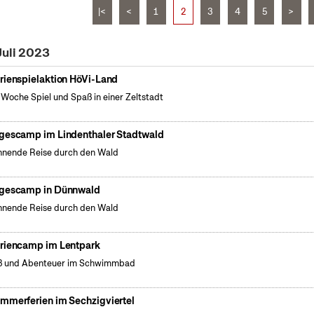
|<
<
1
2
3
4
5
>
Juli 2023
rienspielaktion HöVi-Land
 Woche Spiel und Spaß in einer Zeltstadt
gescamp im Lindenthaler Stadtwald
nende Reise durch den Wald
gescamp in Dünnwald
nende Reise durch den Wald
riencamp im Lentpark
ß und Abenteuer im Schwimmbad
mmerferien im Sechzigviertel