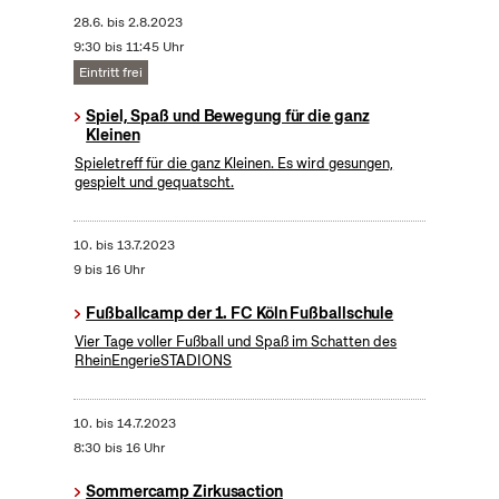
28.6.
bis
2.8.2023
9:30 bis 11:45 Uhr
Eintritt frei
Spiel, Spaß und Bewegung für die ganz
Kleinen
Spieletreff für die ganz Kleinen. Es wird gesungen,
gespielt und gequatscht.
10.
bis
13.7.2023
9 bis 16 Uhr
Fußballcamp der 1. FC Köln Fußballschule
Vier Tage voller Fußball und Spaß im Schatten des
RheinEngerieSTADIONS
10.
bis
14.7.2023
8:30 bis 16 Uhr
Sommercamp Zirkusaction