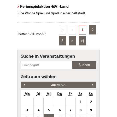
Ferienspielaktion HöVi-Land
Eine Woche Spiel und Spaß in einer Zeltstadt
|<
<
1
2
Treffer 1–10 von 27
3
>
>|
Suche in Veranstaltungen
Suchen
Zeitraum wählen
Juli 2023
Mo
Di
Mi
Do
Fr
Sa
So
1
2
3
4
5
6
7
8
9