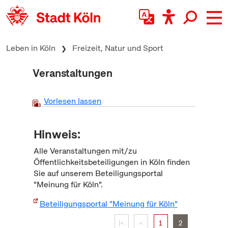
zum Inhalt springen
Leben in Köln
Freizeit, Natur und Sport
Veranstaltungen
Vorlesen lassen
Hinweis:
Alle Veranstaltungen mit/zu
Öffentlichkeitsbeteiligungen in Köln finden
Sie auf unserem Beteiligungsportal
"Meinung für Köln".
Beteiligungsportal "Meinung für Köln"
|<
<
1
2