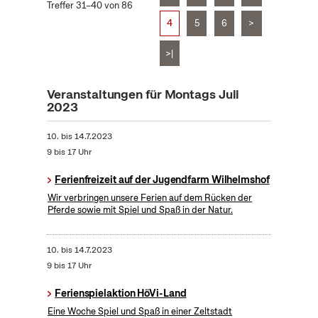
Treffer 31–40 von 86
4
5
6
>
>|
Veranstaltungen für Montags Juli
2023
10.
bis
14.7.2023
9 bis 17 Uhr
Ferienfreizeit auf der Jugendfarm Wilhelmshof
Wir verbringen unsere Ferien auf dem Rücken der
Pferde sowie mit Spiel und Spaß in der Natur.
10.
bis
14.7.2023
9 bis 17 Uhr
Ferienspielaktion HöVi-Land
Eine Woche Spiel und Spaß in einer Zeltstadt