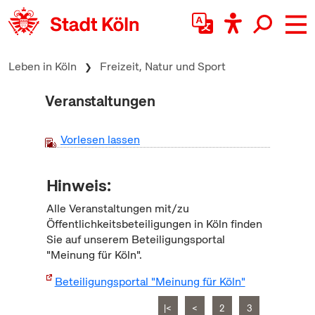
zum Inhalt springen
Leben in Köln
Freizeit, Natur und Sport
Veranstaltungen
Vorlesen lassen
Hinweis:
Alle Veranstaltungen mit/zu
Öffentlichkeitsbeteiligungen in Köln finden
Sie auf unserem Beteiligungsportal
"Meinung für Köln".
Beteiligungsportal "Meinung für Köln"
|<
<
2
3