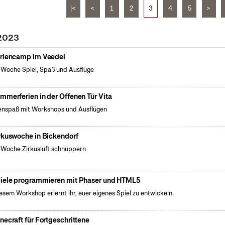
|<
<
1
2
3
4
5
>
 2023
riencamp im Veedel
 Woche Spiel, Spaß und Ausflüge
mmerferien in der Offenen Tür Vita
enspaß mit Workshops und Ausflügen
rkuswoche in Bickendorf
 Woche Zirkusluft schnuppern
iele programmieren mit Phaser und HTML5
iesem Workshop erlernt ihr, euer eigenes Spiel zu entwickeln.
necraft für Fortgeschrittene