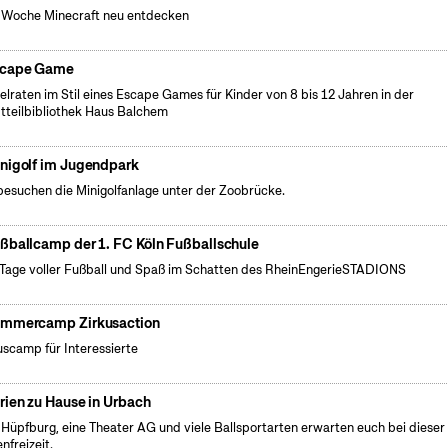
 Woche Minecraft neu entdecken
cape Game
elraten im Stil eines Escape Games für Kinder von 8 bis 12 Jahren in der
tteilbibliothek Haus Balchem
nigolf im Jugendpark
besuchen die Minigolfanlage unter der Zoobrücke.
ßballcamp der 1. FC Köln Fußballschule
 Tage voller Fußball und Spaß im Schatten des RheinEngerieSTADIONS
mmercamp Zirkusaction
uscamp für Interessierte
rien zu Hause in Urbach
 Hüpfburg, eine Theater AG und viele Ballsportarten erwarten euch bei dieser
nfreizeit.