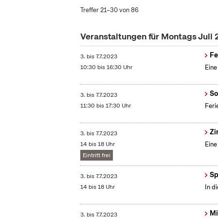
Treffer 21–30 von 86
Veranstaltungen für Montags Juli
Fe
3.
bis
7.7.2023
10:30 bis 16:30 Uhr
Eine
So
3.
bis
7.7.2023
11:30 bis 17:30 Uhr
Feri
Zi
3.
bis
7.7.2023
14 bis 18 Uhr
Eine
Eintritt frei
Sp
3.
bis
7.7.2023
14 bis 18 Uhr
In d
Mi
3.
bis
7.7.2023