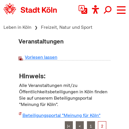
zum Inhalt springen
Leben in Köln
Freizeit, Natur und Sport
Veranstaltungen
Vorlesen lassen
Hinweis:
Alle Veranstaltungen mit/zu
Öffentlichkeitsbeteiligungen in Köln finden
Sie auf unserem Beteiligungsportal
"Meinung für Köln".
Beteiligungsportal "Meinung für Köln"
|<
<
1
2