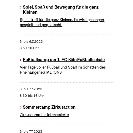
Spiel, Spaß und Bewegung für die ganz
Kleinen
Spieletreff für die ganz Kleinen. Es wird gesungen,
gespielt und gequatscht.
3.
bis
6.7.2023
9 bis 16 Uhr
Fußballcamp der 1. FC Köln Fußballschule
Vier Tage voller Fußball und Spaß im Schatten des
RheinEngerieSTADIONS
3.
bis
7.7.2023
8:30 bis 16 Uhr
Sommercamp Zirkusaction
Zirkuscamp für Interessierte
3.
bis
7.7.2023