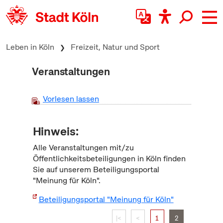
zum Inhalt springen
Leben in Köln
Freizeit, Natur und Sport
Veranstaltungen
Vorlesen lassen
Hinweis:
Alle Veranstaltungen mit/zu
Öffentlichkeitsbeteiligungen in Köln finden
Sie auf unserem Beteiligungsportal
"Meinung für Köln".
Beteiligungsportal "Meinung für Köln"
|<
<
1
2