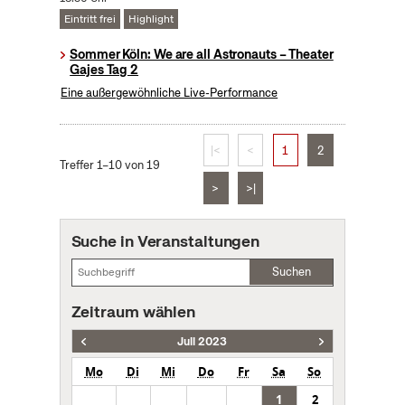
Eintritt frei
Highlight
Sommer Köln: We are all Astronauts – Theater
Gajes Tag 2
Eine außergewöhnliche Live-Performance
|<
<
1
2
Treffer 1–10 von 19
>
>|
Suche in Veranstaltungen
Suchen
Zeitraum wählen
Juli 2023
Mo
Di
Mi
Do
Fr
Sa
So
1
2