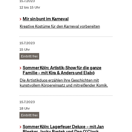
15.7.2023
12 bis 15 Uhr
Mir sin bunt im Karneval
Kreative Kostüme für den Karneval vorbereiten
15.7.2023
15 Uhr
Eintritt frei
Sommer Köln: Artistik-Show für die ganze
Familie – mit Kira & Anders und Elabö
Die Artistikduos erzählen ihre Geschichten mit
kunstvollem Körpereinsatz und mitreißender Komik.
15.7.2023
18 Uhr
Eintritt frei
Sommer Köln: Lagerfeuer Deluxe – mit Jan
Bleeker, Jacky Bastek und Dan O‘Clock