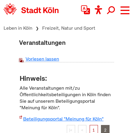
zum Inhalt springen
Leben in Köln
Freizeit, Natur und Sport
Veranstaltungen
Vorlesen lassen
Hinweis:
Alle Veranstaltungen mit/zu
Öffentlichkeitsbeteiligungen in Köln finden
Sie auf unserem Beteiligungsportal
"Meinung für Köln".
Beteiligungsportal "Meinung für Köln"
|<
<
1
2