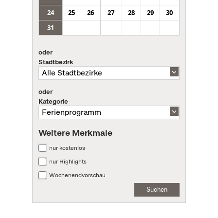
24
25
26
27
28
29
30
31
oder
Stadtbezirk
oder
Kategorie
Weitere Merkmale
nur kostenlos
nur Highlights
Wochenendvorschau
Suchen