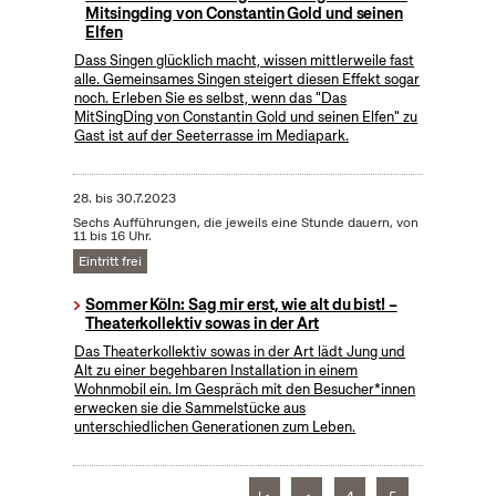
Mitsingding von Constantin Gold und seinen
Elfen
Dass Singen glücklich macht, wissen mittlerweile fast
alle. Gemeinsames Singen steigert diesen Effekt sogar
noch. Erleben Sie es selbst, wenn das "Das
MitSingDing von Constantin Gold und seinen Elfen" zu
Gast ist auf der Seeterrasse im Mediapark.
28.
bis
30.7.2023
Sechs Aufführungen, die jeweils eine Stunde dauern, von
11 bis 16 Uhr.
Eintritt frei
Sommer Köln: Sag mir erst, wie alt du bist! –
Theaterkollektiv sowas in der Art
Das Theaterkollektiv sowas in der Art lädt Jung und
Alt zu einer begehbaren Installation in einem
Wohnmobil ein. Im Gespräch mit den Besucher*innen
erwecken sie die Sammelstücke aus
unterschiedlichen Generationen zum Leben.