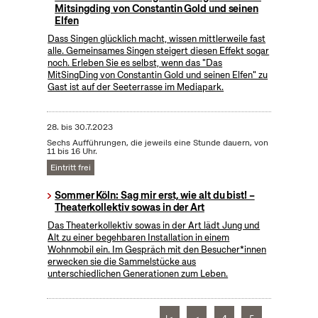
Mitsingding von Constantin Gold und seinen
Elfen
Dass Singen glücklich macht, wissen mittlerweile fast
alle. Gemeinsames Singen steigert diesen Effekt sogar
noch. Erleben Sie es selbst, wenn das "Das
MitSingDing von Constantin Gold und seinen Elfen" zu
Gast ist auf der Seeterrasse im Mediapark.
28.
bis
30.7.2023
Sechs Aufführungen, die jeweils eine Stunde dauern, von
11 bis 16 Uhr.
Eintritt frei
Sommer Köln: Sag mir erst, wie alt du bist! –
Theaterkollektiv sowas in der Art
Das Theaterkollektiv sowas in der Art lädt Jung und
Alt zu einer begehbaren Installation in einem
Wohnmobil ein. Im Gespräch mit den Besucher*innen
erwecken sie die Sammelstücke aus
unterschiedlichen Generationen zum Leben.