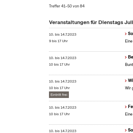
Treffer 41–50 von 84
Veranstaltungen für Dienstags Jul
So
10.
bis
14.7.2023
9 bis 17 Uhr
Eine
Be
10.
bis
14.7.2023
10 bis 17 Uhr
Bunt
Wi
10.
bis
14.7.2023
10 bis 17 Uhr
Wir 
Eintritt frei
Fe
10.
bis
14.7.2023
10 bis 17 Uhr
Eine
So
10.
bis
14.7.2023