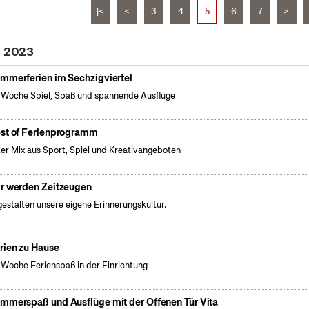
|<
<
3
4
5
6
7
>
i 2023
mmerferien im Sechzigviertel
 Woche Spiel, Spaß und spannende Ausflüge
st of Ferienprogramm
er Mix aus Sport, Spiel und Kreativangeboten
r werden Zeitzeugen
gestalten unsere eigene Erinnerungskultur.
rien zu Hause
 Woche Ferienspaß in der Einrichtung
mmerspaß und Ausflüge mit der Offenen Tür Vita