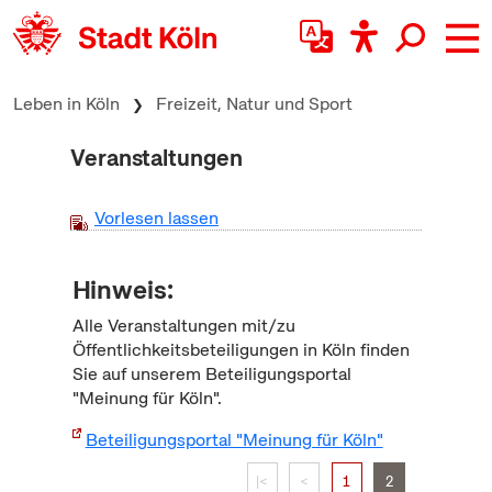
zum Inhalt springen
Leben in Köln
Freizeit, Natur und Sport
Veranstaltungen
Vorlesen lassen
Hinweis:
Alle Veranstaltungen mit/zu
Öffentlichkeitsbeteiligungen in Köln finden
Sie auf unserem Beteiligungsportal
"Meinung für Köln".
Beteiligungsportal "Meinung für Köln"
|<
<
1
2