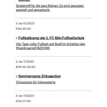
Spieletreff für die ganz Kleinen. Es wird gesungen,
gespielt und gequatscht.
3.
bis
6.7.2023
9 bis 16 Uhr
Fußballcamp der 1. FC Köln Fußballschule
Vier Tage voller Fußball und Spaß im Schatten des
RheinEngerieSTADIONS
3.
bis
7.7.2023
8:30 bis 16 Uhr
Sommercamp Zirkusaction
Zirkuscamp für Interessierte
3.
bis
7.7.2023
9 bis 17 Uhr