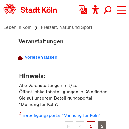
zum Inhalt springen
Leben in Köln
Freizeit, Natur und Sport
Veranstaltungen
Vorlesen lassen
Hinweis:
Alle Veranstaltungen mit/zu
Öffentlichkeitsbeteiligungen in Köln finden
Sie auf unserem Beteiligungsportal
"Meinung für Köln".
Beteiligungsportal "Meinung für Köln"
|<
<
1
2