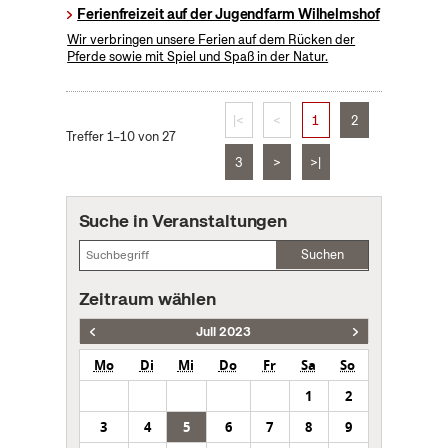
Ferienfreizeit auf der Jugendfarm Wilhelmshof
Wir verbringen unsere Ferien auf dem Rücken der
Pferde sowie mit Spiel und Spaß in der Natur.
|<
<
1
2
Treffer 1–10 von 27
3
>
>|
Suche in Veranstaltungen
Suchen
Zeitraum wählen
Juli 2023
Mo
Di
Mi
Do
Fr
Sa
So
1
2
3
4
5
6
7
8
9