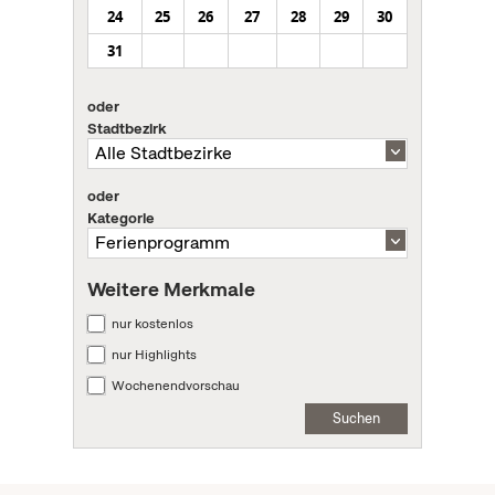
24
25
26
27
28
29
30
31
oder
Stadtbezirk
oder
Kategorie
Weitere Merkmale
nur kostenlos
nur Highlights
Wochenendvorschau
Suchen