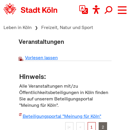
zum Inhalt springen
Leben in Köln
Freizeit, Natur und Sport
Veranstaltungen
Vorlesen lassen
Hinweis:
Alle Veranstaltungen mit/zu
Öffentlichkeitsbeteiligungen in Köln finden
Sie auf unserem Beteiligungsportal
"Meinung für Köln".
Beteiligungsportal "Meinung für Köln"
|<
<
1
2